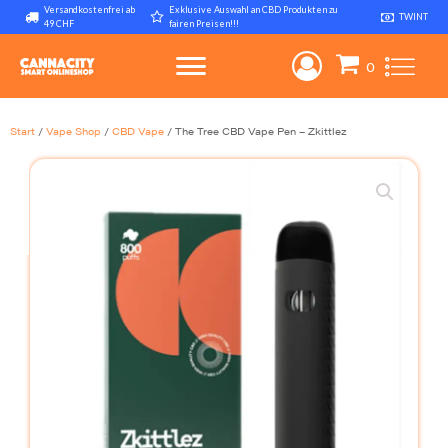
Versandkostenfrei ab
Exklusive Auswahl an CBD Produkten zu
TWINT
49 CHF
fairen Preisen!!!
Start
/
Vape Shop
/
CBD Vape
/ The Tree CBD Vape Pen – Zkittlez