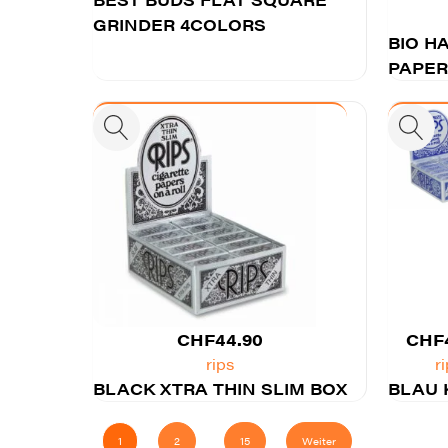
GRINDER 4COLORS
BIO H
PAPER
CHF
44.90
CHF
rips
r
BLACK XTRA THIN SLIM BOX
BLAU 
…
1
2
15
Weiter