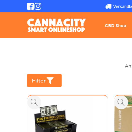
Versandk
CBD Shop
An 
Filter