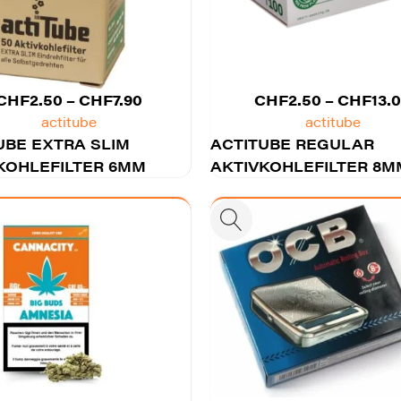
Preisspanne:
CHF
2.50
–
CHF
7.90
CHF
2.50
–
CHF
13.
CHF2.50
actitube
actitube
UBE EXTRA SLIM
bis
ACTITUBE REGULAR
KOHLEFILTER 6MM
CHF7.90
AKTIVKOHLEFILTER 8M