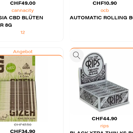
CHF
49.00
CHF
10.90
cannacity
ocb
IA CBD BLÜTEN
AUTOMATIC ROLLING 
R 8G
12
Angebot
CHF
44.90
CHF
47.50
rips
Ursprünglicher
Aktueller
CHF
34.90
BLACK XTRA THIN KS B