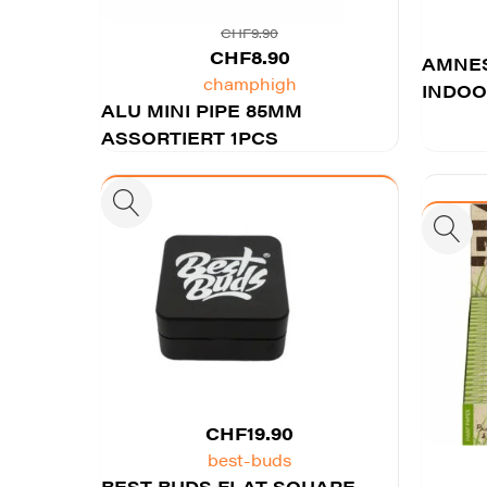
CHF
9.90
Ursprünglicher
Aktueller
CHF
8.90
AMNES
Preis
Preis
champhigh
INDOO
ALU MINI PIPE 85MM
war:
ist:
ASSORTIERT 1PCS
CHF9.90
CHF8.90.
CHF
19.90
best-buds
BEST BUDS FLAT SQUARE