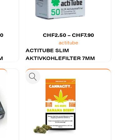
Preisspanne:
Preisspanne:
00
CHF
2.50
–
CHF
7.90
CHF2.50
CHF2.50
actitube
bis
ACTITUBE SLIM
bis
M
CHF13.00
AKTIVKOHLEFILTER 7MM
CHF7.90