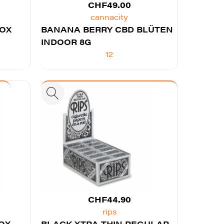
CHF
49.00
cannacity
BOX
BANANA BERRY CBD BLÜTEN
INDOOR 8G
12
CHF
44.90
rips
OX
BLACK XTRA THIN REGULAR