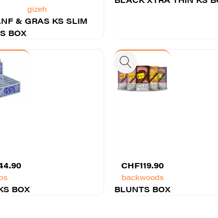
Preis
Preis
gizeh
ANF & GRAS KS SLIM
war:
ist:
S BOX
CHF47.50
CHF34.90.
44.90
CHF
119.90
ips
backwoods
KS BOX
BLUNTS BOX