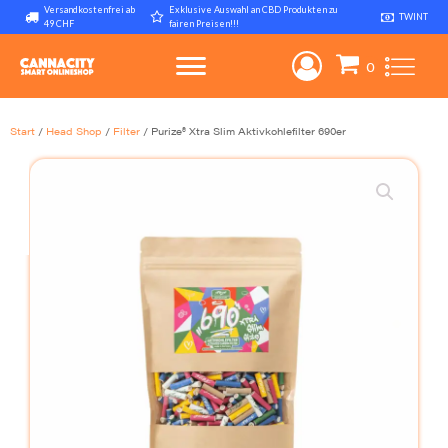
Versandkostenfrei ab
Exklusive Auswahl an CBD Produkten zu
TWINT
49 CHF
fairen Preisen!!!
Start
/
Head Shop
/
Filter
/ Purize® Xtra Slim Aktivkohlefilter 690er