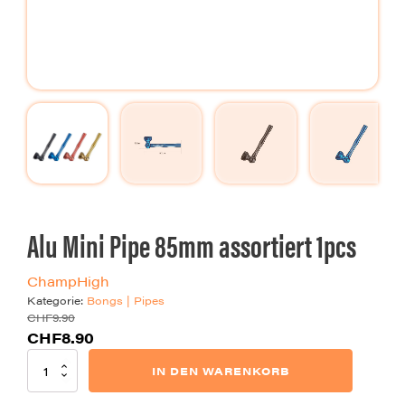
Alu Mini Pipe 85mm assortiert 1pcs
ChampHigh
Kategorie:
Bongs | Pipes
CHF
9.90
Ursprünglicher
Aktueller
CHF
8.90
Preis
Preis
Alu
IN DEN WARENKORB
war:
ist:
Mini
Pipe
CHF9.90
CHF8.90.