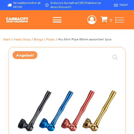
Versandkostenfrei ab
Exklusive Auswahl an CBD Produkten zu
TWINT
49 CHF
fairen Preisen!!!
Start
/
Head Shop
/
Bongs | Pipes
/ Alu Mini Pipe 85mm assortiert 1pcs
Angebot!