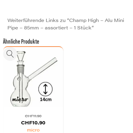
Weiterführende Links zu “Champ High – Alu Mini
Pipe – 85mm – assortiert – 1 Stück”
Ähnliche Produkte
CHF
11.90
Ursprünglicher
Aktueller
CHF
10.90
Preis
Preis
micro