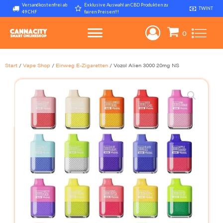
Versandkostenfrei ab
Exklusive Auswahl an CBD Produkten zu
TWINT
49 CHF
fairen Preisen!!!
Start
/
Vape Shop
/
Einweg E-Zigaretten
/ Vozol Alien 3000 20mg NS