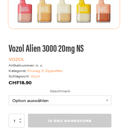
Vozol Alien 3000 20mg NS
VOZOL
Artikelnummer:
n. v.
Kategorie:
Einweg E-Zigaretten
Schlagwort:
Vozol
CHF
18.90
Geschmack
Vozol
IN DEN WARENKORB
Alien