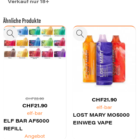
Verkauf nur 18+
Ähnliche Produkte
CHF
22.90
CHF
21.90
Ursprünglicher
Aktueller
CHF
21.90
elf-bar
Preis
Preis
elf-bar
LOST MARY MO5000
ELF BAR AF5000
war:
ist:
EINWEG VAPE
REFILL
CHF22.90
CHF21.90.
Angebot