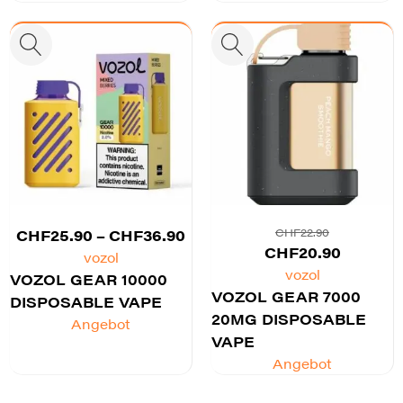
Preisspanne:
CHF
22.90
CHF
25.90
–
CHF
36.90
Ursprünglicher
Aktuelle
CHF
20.90
CHF25.90
vozol
Preis
Preis
vozol
VOZOL GEAR 10000
bis
VOZOL GEAR 7000
war:
ist:
DISPOSABLE VAPE
CHF36.90
20MG DISPOSABLE
CHF22.90
CHF20.9
Angebot
VAPE
Angebot