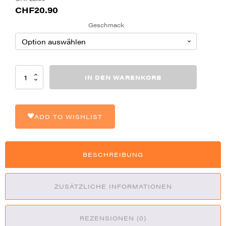
Ursprünglicher
Aktueller
CHF
20.90
Preis
Preis
Geschmack
war:
ist:
CHF22.90
CHF20.90.
Vozol
IN DEN WARENKORB
Gear
7000
20mg
Disposable
ADD TO WISHLIST
Vape
Menge
BESCHREIBUNG
ZUSÄTZLICHE INFORMATIONEN
REZENSIONEN (0)