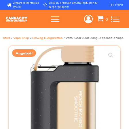
Versandkostenfrei ab
Exklusive Auswahl an CBD Produkten zu
TWINT
49 CHF
fairen Preisen!!!
Start
/
Vape Shop
/
Einweg E-Zigaretten
/ Vozol Gear 7000 20mg Disposable Vape
Angebot!