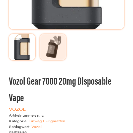
Vozol Gear 7000 20mg Disposable
Vape
VOZOL
Artikelnummer:
n. v.
Kategorie:
Einweg E-Zigaretten
Schlagwort:
Vozol
CHF
22.90