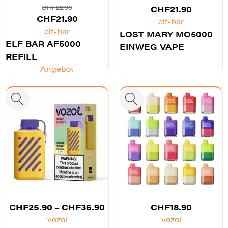
CHF
22.90
CHF
21.90
Ursprünglicher
Aktueller
CHF
21.90
elf-bar
Preis
Preis
elf-bar
LOST MARY MO5000
ELF BAR AF5000
war:
ist:
EINWEG VAPE
REFILL
CHF22.90
CHF21.90.
Angebot
Preisspanne:
CHF
25.90
–
CHF
36.90
CHF
18.90
CHF25.90
vozol
vozol