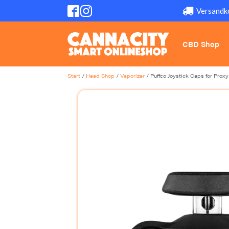
Versandk
CBD Shop
Start
/
Head Shop
/
Vaporizer
/ Puffco Joystick Caps for Proxy