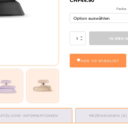
CHF
44.90
Farbe
Puffco
IN DEN
Joystick
Caps
for
Proxy
ADD TO WISHLIST
Vaporizers
Menge
ÄTZLICHE INFORMATIONEN
REZENSIONEN (0)