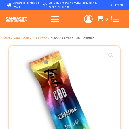
Versandkostenfrei ab
Exklusive Auswahl an CBD Produkten zu
TWINT
49 CHF
fairen Preisen!!!
Start
/
Vape Shop
/
CBD Vape
/ Kush CBD Vape Pen – Zkittles