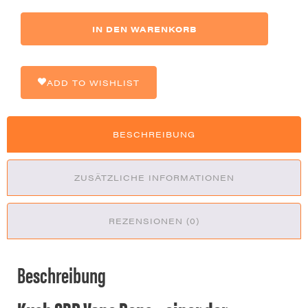
Kush
IN DEN WARENKORB
CBD
Vape
Pen
-
ADD TO WISHLIST
Zkittles
Menge
BESCHREIBUNG
ZUSÄTZLICHE INFORMATIONEN
REZENSIONEN (0)
Beschreibung