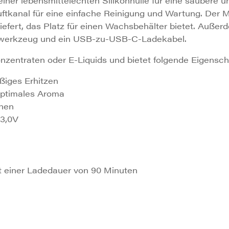
ner lebensmittelechten Silikonhülle für eine saubere 
ftkanal für eine einfache Reinigung und Wartung. Der 
efert, das Platz für einen Wachsbehälter bietet. Außer
lwerkzeug und ein USB-zu-USB-C-Ladekabel.
nzentraten oder E-Liquids und bietet folgende Eigensch
ßiges Erhitzen
optimales Aroma
chen
 3,0V
 einer Ladedauer von 90 Minuten