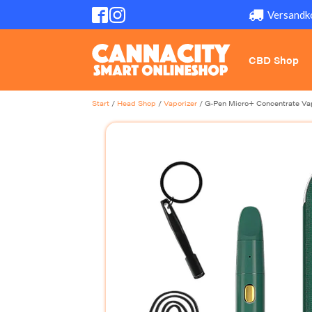
Versandk
CBD Shop
Start
/
Head Shop
/
Vaporizer
/ G-Pen Micro+ Concentrate Vap