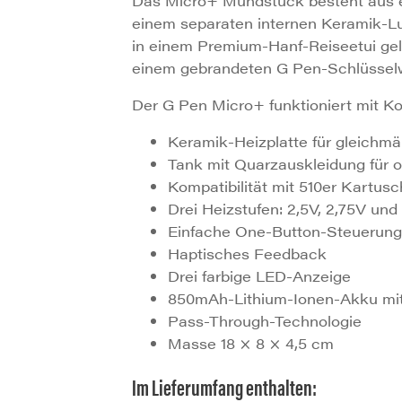
Das Micro+ Mundstück besteht aus ei
einem separaten internen Keramik-Lu
in einem Premium-Hanf-Reiseetui geli
einem gebrandeten G Pen-Schlüsse
Der G Pen Micro+ funktioniert mit Ko
Keramik-Heizplatte für gleichmä
Tank mit Quarzauskleidung für 
Kompatibilität mit 510er Kartus
Drei Heizstufen: 2,5V, 2,75V und
Einfache One-Button-Steuerung
Haptisches Feedback
Drei farbige LED-Anzeige
850mAh-Lithium-Ionen-Akku mit
Pass-Through-Technologie
Masse 18 × 8 × 4,5 cm
Im Lieferumfang enthalten: