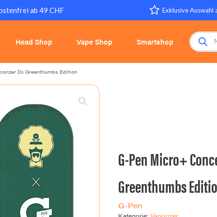
ostenfrei ab 49 CHF
Exklusive Auswahl 
Products 
Head Shop
Vape Shop
Smartshop
orizer Dr. Greenthumbs Edition
G-Pen Micro+ Conce
Greenthumbs Editi
G-Pen
Kategorie:
Vaporizer