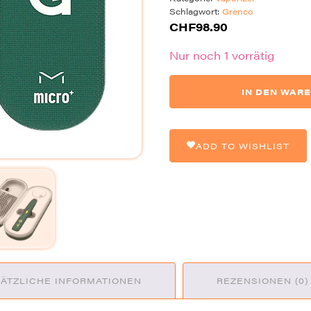
Schlagwort:
Grenco
CHF
98.90
Nur noch 1 vorrätig
G-
IN DEN WAR
Pen
Micro+
Concentrate
Vaporizer
ADD TO WISHLIST
Dr.
Greenthumbs
Edition
Menge
ÄTZLICHE INFORMATIONEN
REZENSIONEN (0)