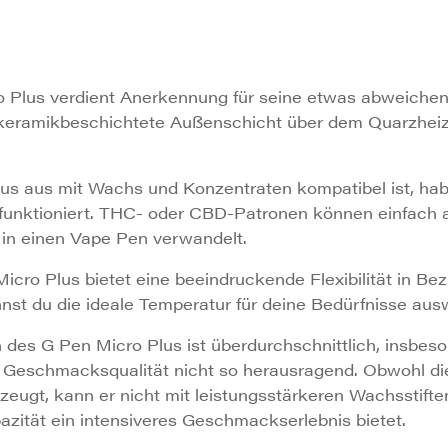
 Plus verdient Anerkennung für seine etwas abweiche
e keramikbeschichtete Außenschicht über dem Quarzheiz
s aus mit Wachs und Konzentraten kompatibel ist, haben
 funktioniert. THC- oder CBD-Patronen können einfach a
 in einen Vape Pen verwandelt.
cro Plus bietet eine beeindruckende Flexibilität in Bez
nnst du die ideale Temperatur für deine Bedürfnisse aus
des G Pen Micro Plus ist überdurchschnittlich, insbes
ie Geschmacksqualität nicht so herausragend. Obwohl d
gt, kann er nicht mit leistungsstärkeren Wachsstiften 
azität ein intensiveres Geschmackserlebnis bietet.